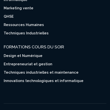
Marketing vente
QHSE
Ressources Humaines
Techniques Industrielles
FORMATIONS COURS DU SOIR
Design et Numérique
Entrepreneuriat et gestion
Techniques industrielles et maintenance
Innovations technologiques et informatique
 677 17 24 31 / 695 88 03 73
 Bruix Akwa - Douala
t@cisphoenix.com