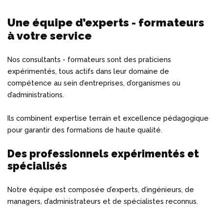
ment a la gestion électronique des
ing commercial et financier
ariat de direction & assistance de
Warehouse Management
urces Humaines
ments froid & climatisation
ffice (Niveau Debutant)
rche de financement et pilotage des
ents avec Microsoft SharePoint
 nationale de prévoyance sociale
on
Une équipe d’experts - formateurs
s
Incendie
)
on du changement organisationnel
à votre service
tieux fiscal, de l’urbanisme et de
ué du personnel
stic organisationnel & team
ion administrative et
ion Santé – Sécurité - au travail
ironnement
ship & Influence
ng
ssionnelle
vage numérique 6AE, GED Et ECM
n administrative du personnel
Nos consultants - formateurs sont des praticiens
ision des exigences HSE dans un site
rship Féminin
expérimentés, tous actifs dans leur domaine de
e financière et contrôle de gestion
n du temps et de Priorité
compétence au sein d’entreprises, d’organismes ou
port des produits dangereux
d’administrations.
n des contrats du travail
e des dossiers de crédit dans le
Ils combinent expertise terrain et excellence pédagogique
ux en hauteur, montage, démontage
ne du BTP
ion administrative et
pour garantir des formations de haute qualité.
ification d’échafaudage
ssionnelle
 des postes
Des professionnels expérimentés et
spécialisés
ication RH & Gestion de la relève
Notre équipe est composée d’experts, d’ingénieurs, de
managers, d’administrateurs et de spécialistes reconnus.