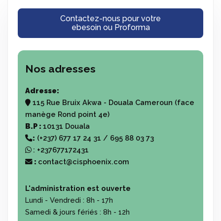
Contactez-nous pour votre
ebesoin ou Proforma
Nos adresses
Adresse:
115 Rue Bruix Akwa - Douala Cameroun (face
manège Rond point 4e)
B.P :
10131 Douala
:
(+237) 677 17 24 31 / 695 88 03 73
:
+237677172431
:
contact@cisphoenix.com
L'administration est ouverte
Lundi - Vendredi :
8h - 17h
Samedi & jours fériés :
8h - 12h