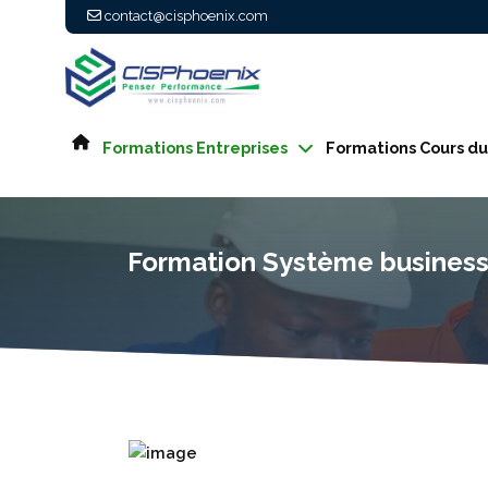
contact@cisphoenix.com
Webi
Accueil
Formation Système business intelligence
Formations Entreprises
Formations Cours du 
Formation Système business 