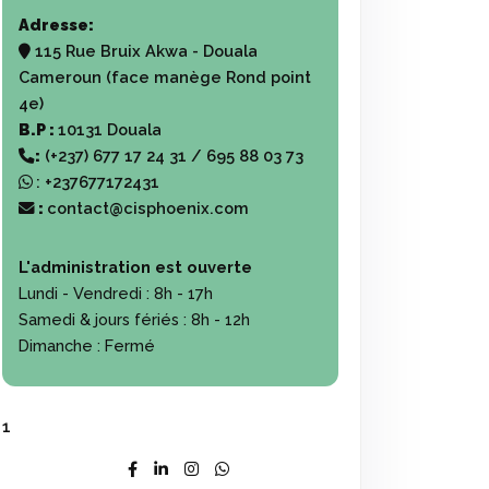
Adresse:
115 Rue Bruix Akwa - Douala
Cameroun (face manège Rond point
4e)
B.P :
10131 Douala
:
(+237) 677 17 24 31 / 695 88 03 73
:
+237677172431
:
contact@cisphoenix.com
L'administration est ouverte
Lundi - Vendredi :
8h - 17h
Samedi & jours fériés :
8h - 12h
Dimanche :
Fermé
1