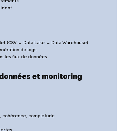
aitements
cident
plet (CSV → Data Lake → Data Warehouse)
énération de logs
ns les flux de données
 données et monitoring
ur, cohérence, complétude
lertes