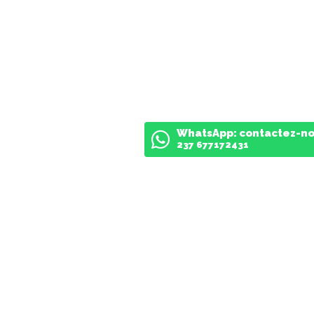
WhatsApp: contactez-n
237 677172431