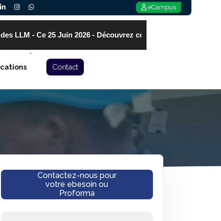
eCampus
 des LLM - Ce 25 Juin 2026 - Découvrez comment L'IA et les LLM tra
`
ications
Contact
Contactez-nous pour
votre ebesoin ou
Proforma