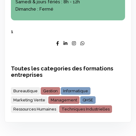
Samedi & jours fériés :
8h - 12h
Dimanche :
Fermé
1
Toutes les categories des formations
entreprises
Bureautique
Gestion
Informatique
Marketing Vente
Management
QHSE
Ressources Humaines
Techniques Industrielles