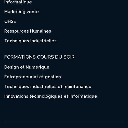
Informatique
Marketing vente
QHSE
Ressources Humaines
Techniques Industrielles
FORMATIONS COURS DU SOIR
Design et Numérique
Entrepreneuriat et gestion
Techniques industrielles et maintenance
Innovations technologiques et informatique
 677 17 24 31 / 695 88 03 73
 Bruix Akwa - Douala
t@cisphoenix.com